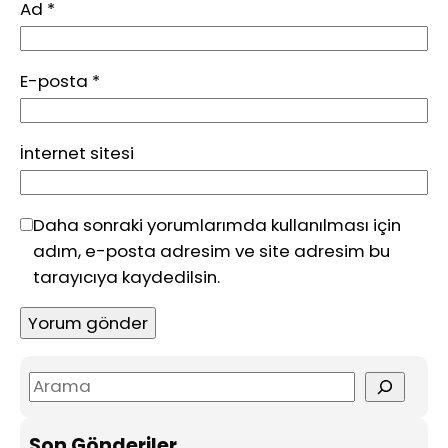
Ad
*
E-posta
*
İnternet sitesi
Daha sonraki yorumlarımda kullanılması için
adım, e-posta adresim ve site adresim bu
tarayıcıya kaydedilsin.
S
e
a
Son Gönderiler