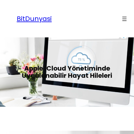
İçeriğe
geç
BitDunyasi
Apple iCloud Yönetiminde
Uygulanabilir Hayat Hileleri