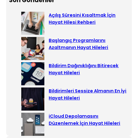
Son Gönderiler
r
c
Açılış Süresini Kısaltmak İçin
h
Hayat Hilesi Rehberi
Başlangıç Programlarını
Azaltmanın Hayat Hileleri
Bildirim Dağınıklığını Bitirecek
Hayat Hileleri
Bildirimleri Sessize Almanın En İyi
Hayat Hileleri
iCloud Depolamasını
Düzenlemek İçin Hayat Hileleri